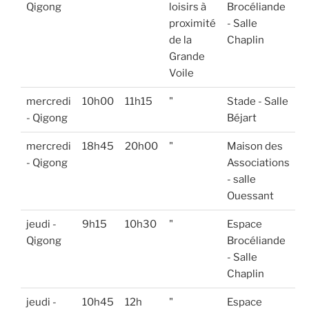
Qigong
loisirs à
Brocéliande
proximité
- Salle
de la
Chaplin
Grande
Voile
mercredi
10h00
11h15
"
Stade - Salle
- Qigong
Béjart
mercredi
18h45
20h00
"
Maison des
- Qigong
Associations
- salle
Ouessant
jeudi -
9h15
10h30
"
Espace
Qigong
Brocéliande
- Salle
Chaplin
jeudi -
10h45
12h
"
Espace