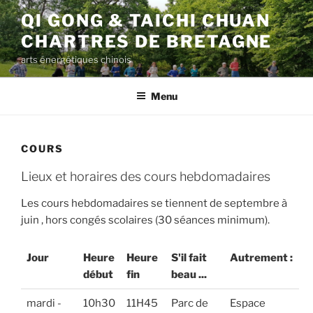
Aller
QI GONG & TAICHI CHUAN
au
CHARTRES DE BRETAGNE
contenu
principal
arts énergétiques chinois
Menu
COURS
Lieux et horaires des cours hebdomadaires
Les cours hebdomadaires se tiennent de septembre à
juin , hors congés scolaires (30 séances minimum).
Jour
Heure
Heure
S'il fait
Autrement :
début
fin
beau ...
mardi -
10h30
11H45
Parc de
Espace